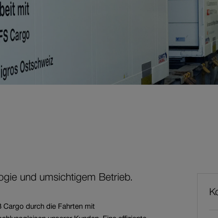
Services für
Bahnunternehmen
Offene Stellen
ogie und umsichtigem Betrieb.
Wei
Ko
Inh
 Cargo durch die Fahrten mit