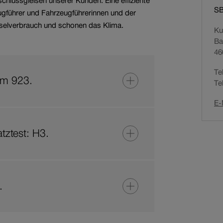
nschlussgleisen unserer Kunden. Eine effiziente
SB
gführer und Fahrzeugführerinnen und der
ieselverbrauch und schonen das Klima.
Ku
Ba
46
Te
em 923.
Te
E-
tztest: H3.
.