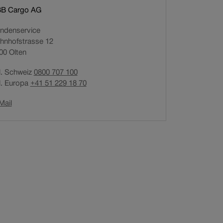
B Cargo AG
ndenservice
hnhofstrasse 12
00
Olten
l. Schweiz
0800 707 100
l. Europa
+41 51 229 18 70
Link
Mail
öffnet
in
neuem
Fenster.