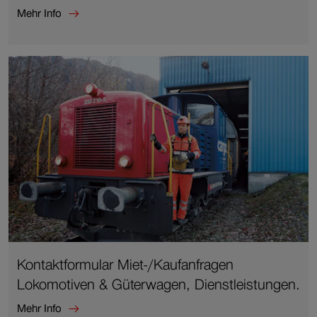
Mehr Info
Mehr
Info
zu
Kontaktformular
für
kurzfristige
Mietanfragen
(ab
12h
Vortag)
für
Lokomotiven
mit
einer
Einsatzdauer
in
Kontaktformular Miet-/Kaufanfragen
der
Lokomotiven & Güterwagen, Dienstleistungen.
CH
Mehr Info
≤