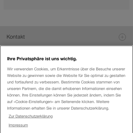
Mehr
48h.
Info
zu
Kontaktformular
Miet-/Kaufanfragen
Fusszeile
Lokomotiven
Kontakt
&amp;
Güterwagen,
Dienstleistungen.
Ihre Privatsphäre ist uns wichtig.
Login eServices
Wir verwenden Cookies, um Erkenntnisse über die Besuche unserer
Website zu gewinnen sowie die Website für Sie optimal zu gestalten
Social Media
und fortlaufend zu verbessern. Bestimmte Cookies stammen von
unseren Partnern, die die damit erhobenen Informationen einsehen
können. Ihre Einstellungen können Sie jederzeit ändern, indem Sie
auf «Cookie-Einstellungen» am Seitenende klicken. Weitere
Über die SBB
Informationen erhalten Sie in unserer Datenschutzerklärung.
Zur Datenschutzerklärung
SBB
Impressum
Disclaimer
Impressum
Uhr.