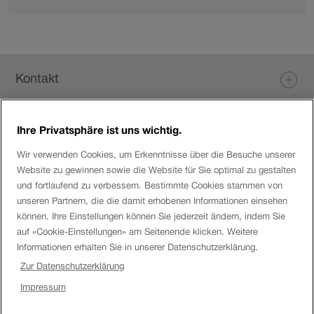
Info
zu
Bilder.
Fusszeile
Kontakt
Ihre Privatsphäre ist uns wichtig.
Login eServices
Wir verwenden Cookies, um Erkenntnisse über die Besuche unserer
Website zu gewinnen sowie die Website für Sie optimal zu gestalten
Social Media
und fortlaufend zu verbessern. Bestimmte Cookies stammen von
unseren Partnern, die die damit erhobenen Informationen einsehen
können. Ihre Einstellungen können Sie jederzeit ändern, indem Sie
auf «Cookie-Einstellungen» am Seitenende klicken. Weitere
Über die SBB
Informationen erhalten Sie in unserer Datenschutzerklärung.
Zur Datenschutzerklärung
SBB
Impressum
Disclaimer
Impressum
Uhr.
SBB