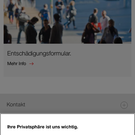
Entschädigungsformular.
Mehr Info
Mehr
Info
zu
Entschädigungsformular.
Fusszeile
Kontakt
Ihre Privatsphäre ist uns wichtig.
Login eServices