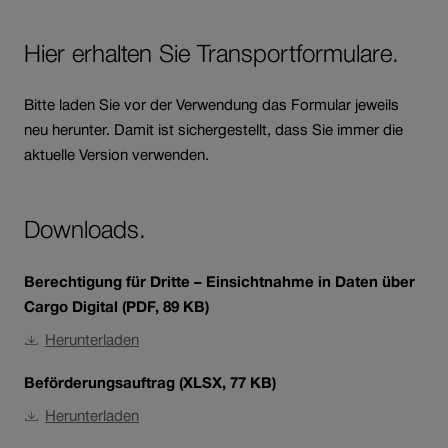
Hier erhalten Sie Transportformulare.
Bitte laden Sie vor der Verwendung das Formular jeweils
neu herunter. Damit ist sichergestellt, dass Sie immer die
aktuelle Version verwenden.
Downloads.
Berechtigung für Dritte – Einsichtnahme in Daten über
Cargo Digital (PDF, 89 KB)
Linkziel
Dieses
Herunterladen
öffnet
Dokument
Beförderungsauftrag (XLSX, 77 KB)
sich
ist
in
nicht
Linkziel
Dieses
Herunterladen
einer
barrierefrei.
öffnet
Dokument