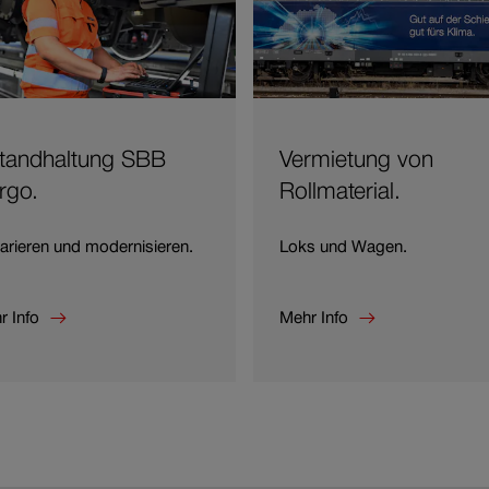
Services für
Bahnunternehmen
Offene Stellen
standhaltung SBB
Vermietung von
rgo.
Rollmaterial.
arieren und modernisieren.
Loks und Wagen.
r Info
Mehr Info
r Info zu
Mehr Info zu Vermietung
tandhaltung SBB Cargo.
von Rollmaterial.