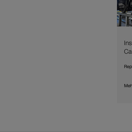
Branche
Wagenbestellung
In
Ca
Rep
Meh
Meh
Ins