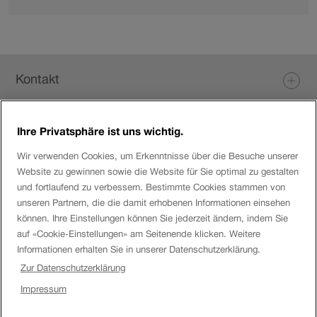
Info
zu
Publikationen.
Fusszeile
Kontakt
Ihre Privatsphäre ist uns wichtig.
Login eServices
Wir verwenden Cookies, um Erkenntnisse über die Besuche unserer
Website zu gewinnen sowie die Website für Sie optimal zu gestalten
Social Media
und fortlaufend zu verbessern. Bestimmte Cookies stammen von
unseren Partnern, die die damit erhobenen Informationen einsehen
können. Ihre Einstellungen können Sie jederzeit ändern, indem Sie
auf «Cookie-Einstellungen» am Seitenende klicken. Weitere
Über die SBB
Informationen erhalten Sie in unserer Datenschutzerklärung.
Zur Datenschutzerklärung
SBB
Impressum
Disclaimer
Impressum
Uhr.
SBB