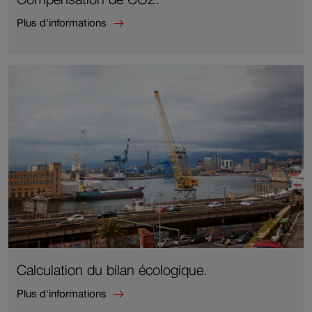
Plus d'informations
Plus
d'informations
sur
Compensation
de
CO2.
Calculation du bilan écologique.
Plus d'informations
Plus