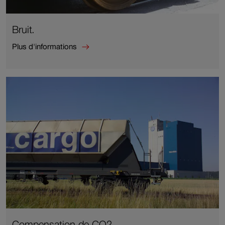
Bruit.
Plus d'informations
Plus
d'informations
sur
Bruit.
Compensation de CO2.