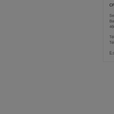
CF
Se
Ba
46
Té
Té
E-
.