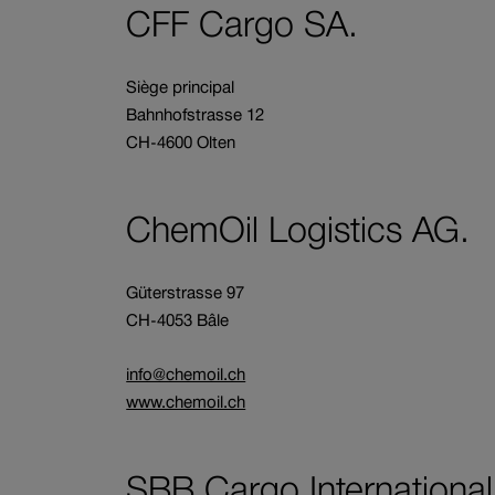
CFF Cargo SA.
Siège principal
Bahnhofstrasse 12
CH-4600 Olten
ChemOil Logistics AG.
Güterstrasse 97
CH-4053 Bâle
O
info@chemoil.ch
u
O
www.chemoil.ch
v
u
e
v
SBB Cargo International
r
e