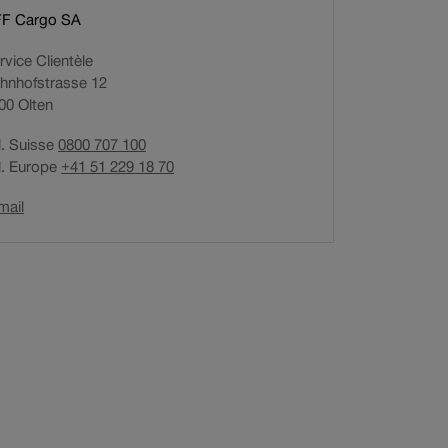
e
F Cargo SA
l
l
rvice Clientèle
e
hnhofstrasse 12
f
00
Olten
e
l. Suisse
0800 707 100
n
l. Europe
+41 51 229 18 70
ê
t
Ouverture
mail
r
du
e
lien
.
dans
une
nouvelle
fenêtre.