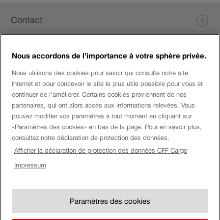
Pied
Contact
de
page
Nous accordons de l’importance à votre sphère privée.
Login eServices
Nous utilisons des cookies pour savoir qui consulte notre site
Internet et pour concevoir le site le plus utile possible pour vous et
Médias sociaux
continuer de l’améliorer. Certains cookies proviennent de nos
partenaires, qui ont alors accès aux informations relevées. Vous
pouvez modifier vos paramètres à tout moment en cliquant sur
«Paramètres des cookies» en bas de la page. Pour en savoir plus,
Entreprise
consultez notre déclaration de protection des données.
Afficher la déclaration de protection des données CFF Cargo
Montre
Impressum
Mention
Impressum
CFF.
Afficher
légale
Paramètres des cookies
montre
Paramètres des cookies
CG & annexes au contrat
CFF.
Mention juridique