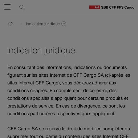
Liens
Recherche
Ouvrir
de
C
Chemin
C
services
Naviguez
Lien
Lien
Indication juridique
H
vers
vers
Afficher pages du même niveau de navigation
Retour à l'accueil de CFF Cargo
sur
le
contact
Ouverture
contenu
cff.ch
Indication juridique.
du
lien
dans
En consultant des informations, indications ou documents
une
figurant sur les sites Internet de CFF Cargo SA (ci-après les
nouvelle
sites Internet CFF Cargo), vous déclarez adhérer aux
fenêtre.
conditions ci-après. En complément de celles-ci, des
conditions spéciales s'appliquent pour certains produits et
prestations de service. En cas de divergence, ce sont les
conditions particulières respectives qui s'appliquent.
CFF Cargo SA se réserve le droit de modifier, compléter ou
supprimer tout ou partie du contenu des sites Internet CFF