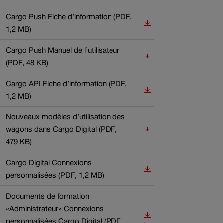
s
Cargo Push Fiche d’information (PDF,
cument
cessible.
1,2 MB)
est
s
Cargo Push Manuel de l’utilisateur
cument
cessible.
(PDF, 48 KB)
est
s
Cargo API Fiche d’information (PDF,
cument
cessible.
1,2 MB)
est
s
Nouveaux modèles d’utilisation des
cument
cessible.
wagons dans Cargo Digital (PDF,
est
479 KB)
s
cessible.
Cargo Digital Connexions
cument
personnalisées (PDF, 1,2 MB)
est
s
Documents de formation
cument
cessible.
«Administrateur» Connexions
est
personnalisées Cargo Digital (PDF,