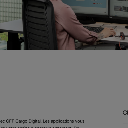
Recherche NHM
Services aux autres
agons
chemins de fer
Postes vacants
Co
CF
co
ec CFF Cargo Digital. Les applications vous