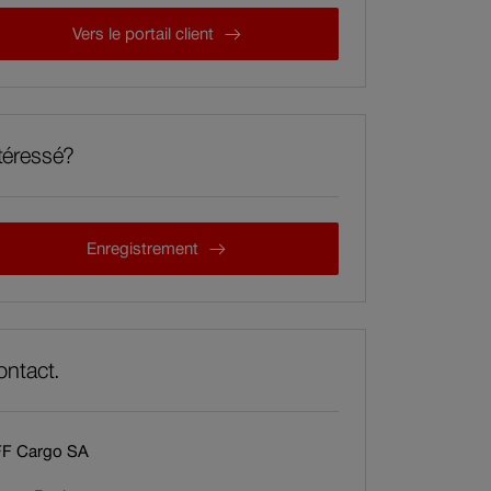
e
CFF Cargo Digital
Vers le portail client
l
l
e
f
e
téressé?
n
ê
t
r
Intéressé?
Enregistrement
e
.
ntact.
F Cargo SA