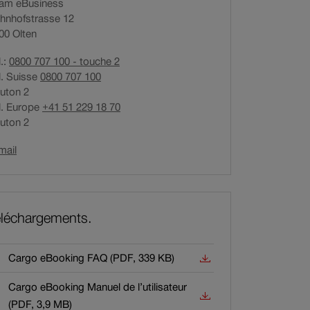
am eBusiness
hnhofstrasse 12
00
Olten
l.:
0800 707 100 - touche 2
l. Suisse
0800 707 100
uton 2
l. Europe
+41 51 229 18 70
uton 2
Ouverture
mail
du
lien
dans
une
éléchargements.
nouvelle
fenêtre.
Cargo eBooking FAQ (PDF, 339 KB)
Cargo eBooking Manuel de l’utilisateur
cument
(PDF, 3,9 MB)
est