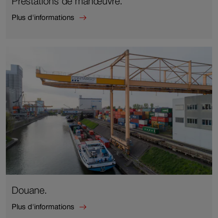
Prestations de manœuvre.
Plus d'informations
Plus
d'informations
sur
Prestations
de
manœuvre.
Douane.
Plus d'informations
Plus