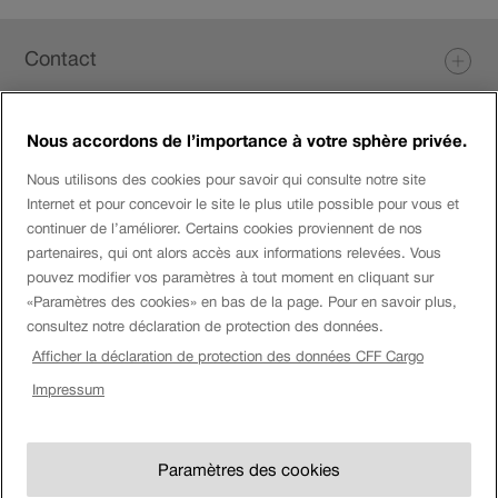
Services
aux
Pied
autres
Contact
de
chemins
de
page
fer.
Nous accordons de l’importance à votre sphère privée.
Login eServices
Nous utilisons des cookies pour savoir qui consulte notre site
Internet et pour concevoir le site le plus utile possible pour vous et
Médias sociaux
continuer de l’améliorer. Certains cookies proviennent de nos
partenaires, qui ont alors accès aux informations relevées. Vous
pouvez modifier vos paramètres à tout moment en cliquant sur
«Paramètres des cookies» en bas de la page. Pour en savoir plus,
Entreprise
consultez notre déclaration de protection des données.
Afficher la déclaration de protection des données CFF Cargo
Montre
Impressum
Mention
Impressum
CFF.
Afficher
légale
Paramètres des cookies
montre
Paramètres des cookies
CG & annexes au contrat
CFF.