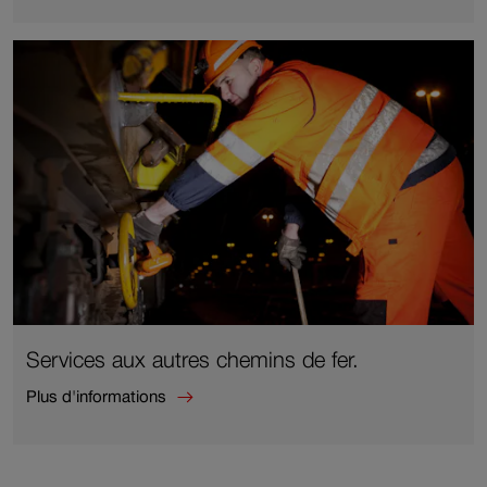
d'informations
sur
Douane.
Services aux autres chemins de fer.
Plus d'informations
Plus
d'informations
sur