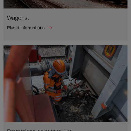
Wagons.
Plus d'informations
Plus
d'informations
sur
Wagons.