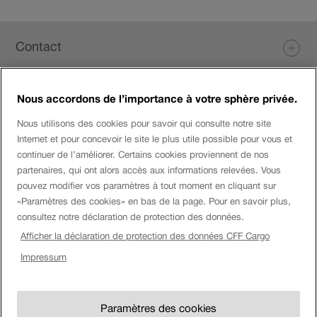
Pied
Contact
de
page
Nous accordons de l’importance à votre sphère privée.
Login eServices
Nous utilisons des cookies pour savoir qui consulte notre site
Internet et pour concevoir le site le plus utile possible pour vous et
Médias sociaux
continuer de l’améliorer. Certains cookies proviennent de nos
partenaires, qui ont alors accès aux informations relevées. Vous
pouvez modifier vos paramètres à tout moment en cliquant sur
«Paramètres des cookies» en bas de la page. Pour en savoir plus,
Entreprise
consultez notre déclaration de protection des données.
Afficher la déclaration de protection des données CFF Cargo
Montre
Impressum
Mention
Impressum
CFF.
Afficher
légale
Paramètres des cookies
montre
Paramètres des cookies
CG & annexes au contrat