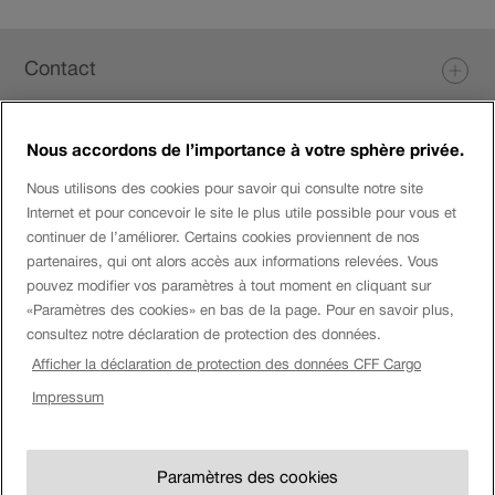
Pied
Contact
de
page
Nous accordons de l’importance à votre sphère privée.
Login eServices
Nous utilisons des cookies pour savoir qui consulte notre site
Internet et pour concevoir le site le plus utile possible pour vous et
Médias sociaux
continuer de l’améliorer. Certains cookies proviennent de nos
partenaires, qui ont alors accès aux informations relevées. Vous
pouvez modifier vos paramètres à tout moment en cliquant sur
«Paramètres des cookies» en bas de la page. Pour en savoir plus,
Entreprise
consultez notre déclaration de protection des données.
Afficher la déclaration de protection des données CFF Cargo
Montre
Impressum
Mention
Impressum
CFF.
Afficher
légale
Paramètres des cookies
montre
Paramètres des cookies
CG & annexes au contrat
CFF.