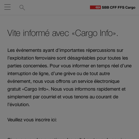
Liens
Recherche
Ouvrir
de
C
C
services
Naviguez
Lien
Lien
H
vers
vers
Vite informé avec «Cargo Info».
sur
le
contact
Ouverture
contenu
cff.ch
du
Les événements ayant d’importantes répercussions sur
lien
l’exploitation ferroviaire sont désagréables pour toutes les
dans
parties concernées. Pour vous informer en temps réel d’une
une
interruption de ligne, d’une grève ou de tout autre
nouvelle
événement, nous vous offrons un service électronique
fenêtre.
gratuit «Cargo Info». Nous vous informons rapidement et
simplement par courriel et vous tenons au courant de
l’évolution.
Veuillez vous inscrire ici: