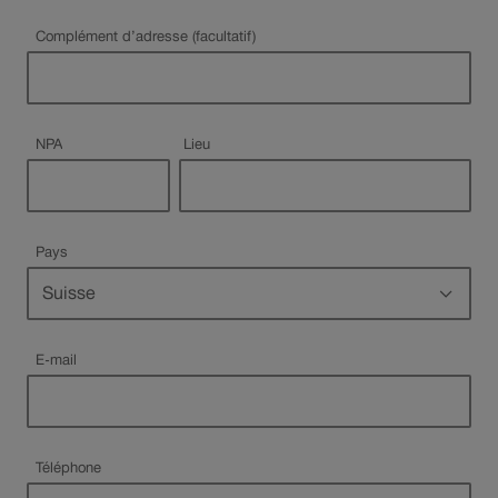
Complément d’adresse (facultatif)
Champ obligatoire
Champ obligatoire
NPA
Lieu
Pays
Champ
obligatoire
Champ obligatoire
E-mail
Champ obligatoire
Téléphone