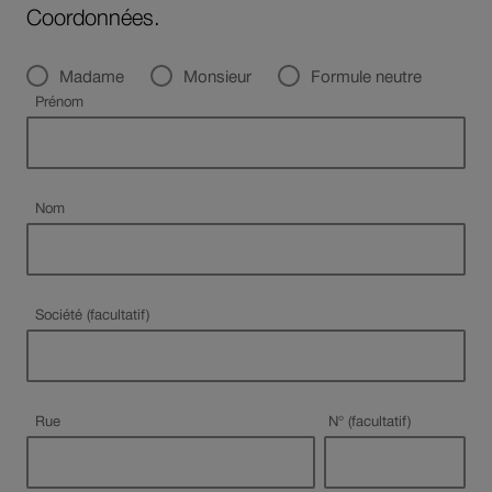
Coordonnées.
Civilité
Madame
Monsieur
Formule neutre
Champ obligatoire
Prénom
Champ obligatoire
Nom
Société (facultatif)
Champ obligatoire
Rue
N° (facultatif)