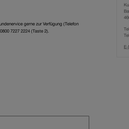
Ku
Services für
Ba
Bahnunternehmen
Offene Stellen
46
undenervice gerne zur Verfügung (Telefon
Te
0800 7227 2224 (Taste 2).
Te
E-