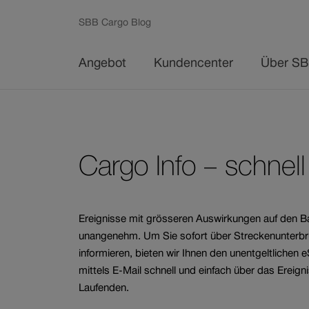
Schnellzugriffs-
Link
SBB Cargo Blog
öffnet
Links
Menü
in
Angebot
Kundencenter
Über SB
neuem
Fenster.
Navigieren
Zum
Zum
Inhalt
Kontakt
auf
Link
öffnet
Transportangebot
eServices
Organisation
Angebot Roll
Dokumente
Qualität, Sic
Cargo Info – schnell 
sbb.ch
in
Umwelt
neuem
Fenster.
Wagenladungsverkehr
SBB Cargo Digital
Geschäftsleitung
Instandhaltung S
AGB & Vertragsan
Qualität & Sicherhe
Ereignisse mit grösseren Auswirkungen auf den Bah
unangenehm. Um Sie sofort über Streckenunterbrü
Ganzzüge
eRechnung
Standorte
Vermietung von
Sicherheitsbesti
Umwelt
informieren, bieten wir Ihnen den unentgeltlichen 
Rollmaterial
mittels E-Mail schnell und einfach über das Ereign
Kombinierter Verkehr
ChemOil Logistics AG
Formulare
Laufenden.