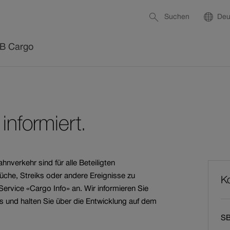
Service-
Öffnen
Spr
Suchen
Deu
Links
Mom
Spr
B Cargo
material
herheit &
Nebenleistung
Tools
Bei SBB Cargo
Neukunden
Medien
informiert.
arbeiten
BB Cargo
lagen
it
Güterwagen
Bedienpunktesuche
Berufserfahrene
Neukundenber
Medienmitteilu
nverkehr sind für alle Beteiligten
Wei
che, Streiks oder andere Ereignisse zu
Ko
Inh
mmungen
Rangier
Wagentypen-Suche
Studierende und
Newsroom
eService «Cargo Info» an. Wir informieren Sie
Graduates
is und halten Sie über die Entwicklung auf dem
Zoll
NHM-Suche
Publikationen
SB
Schüler:innen