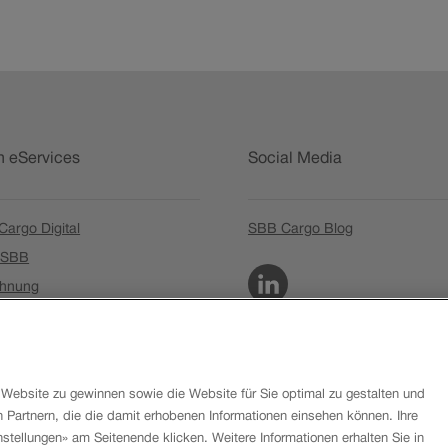
n eServices
Social Media
Link
Link
argo Digital
SBB Cargo Blog
öffnet
öffnet
Link
 SBB
in
in
LinkedIn
öffnet
Link
hnung
neuem
neuem
in
öffnet
wort vergessen
Fenster.
Fenster.
neuem
in
Fenster.
neuem
Fenster.
Website zu gewinnen sowie die Website für Sie optimal zu gestalten und
Partnern, die die damit erhobenen Informationen einsehen können. Ihre
nstellungen» am Seitenende klicken. Weitere Informationen erhalten Sie in