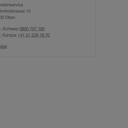
ndenservice
n
hnhofstrasse 12
e
00
Olten
t
i
l. Schweiz
0800 707 100
n
l. Europa
+41 51 229 18 70
n
e
Link
Mail
u
öffnet
e
in
m
neuem
F
Fenster.
e
n
s
t
e
r
.