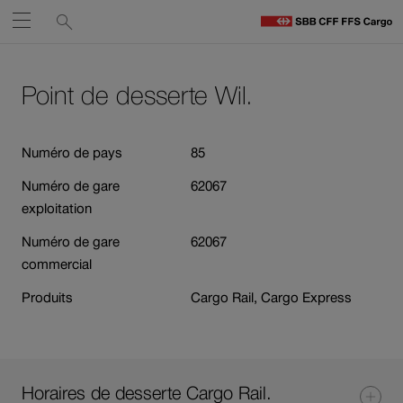
Liens
Recherche
Ouvrir
de
C
C
services
Naviguez
Lien
Lien
H
vers
vers
Point de desserte Wil.
sur
le
contact
Ouverture
contenu
cff.ch
du
Numéro de pays
85
lien
Numéro de gare
62067
dans
exploitation
une
nouvelle
Numéro de gare
62067
fenêtre.
commercial
Produits
Cargo Rail, Cargo Express
Horaires de desserte Cargo Rail.