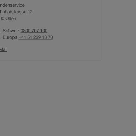
ndenservice
n
hnhofstrasse 12
e
00
Olten
t
i
l. Schweiz
0800 707 100
n
l. Europa
+41 51 229 18 70
n
e
Link
Mail
u
öffnet
e
in
m
neuem
F
Fenster.
e
n
s
t
e
r
.