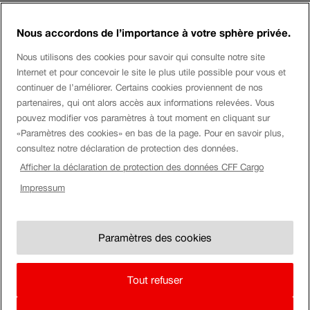
page
Nous accordons de l’importance à votre sphère privée.
Login eServices
Nous utilisons des cookies pour savoir qui consulte notre site
Internet et pour concevoir le site le plus utile possible pour vous et
Médias sociaux
continuer de l’améliorer. Certains cookies proviennent de nos
partenaires, qui ont alors accès aux informations relevées. Vous
pouvez modifier vos paramètres à tout moment en cliquant sur
«Paramètres des cookies» en bas de la page. Pour en savoir plus,
Entreprise
consultez notre déclaration de protection des données.
Afficher la déclaration de protection des données CFF Cargo
Montre
Impressum
Mention
Impressum
CFF.
légale
Paramètres des cookies
Paramètres des cookies
CG & annexes au contrat
Mention juridique
Tout refuser
Protection des données