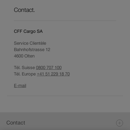
Contact.
CFF Cargo SA
Service Clientèle
Bahnhofstrasse 12
4600
Olten
Tél. Suisse
0800 707 100
Tél. Europe
+41 51 229 18 70
Ouverture
E-mail
du
lien
dans
une
Pied
nouvelle
Contact
fenêtre.
de