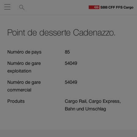
Liens
Recherche
Ouvrir
de
C
C
services
Naviguez
Lien
Lien
H
vers
vers
Point de desserte Cadenazzo.
sur
le
contact
Ouverture
contenu
cff.ch
du
Numéro de pays
85
lien
Numéro de gare
54049
dans
exploitation
une
nouvelle
Numéro de gare
54049
fenêtre.
commercial
Produits
Cargo Rail, Cargo Express,
Bahn und Umschlag