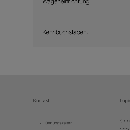
Wageneinrichtung.
Kennbuchstaben.
Fusszeile
Kontakt
Logi
SBB C
Öffnungszeiten
CCO