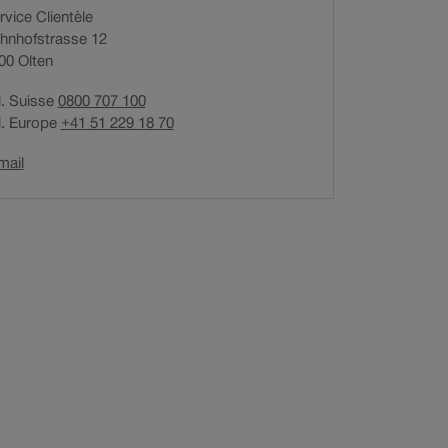
rvice Clientèle
r
hnhofstrasse 12
e
00
Olten
d
u
l. Suisse
0800 707 100
l
l. Europe
+41 51 229 18 70
i
e
Ouverture
mail
n
du
d
lien
a
dans
n
une
nouvelle
s
fenêtre.
u
n
e
n
o
u
v