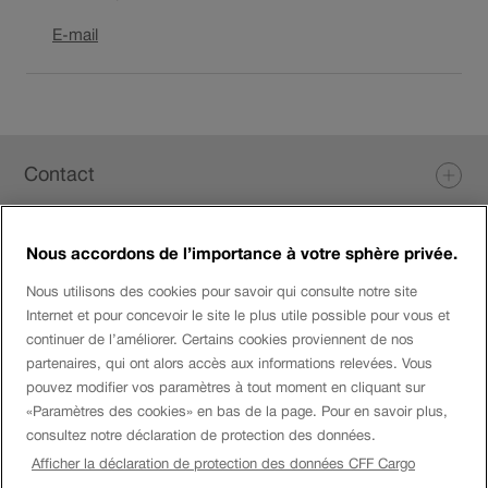
Ouverture
E-mail
du
lien
dans
une
Pied
nouvelle
Contact
fenêtre.
de
page
Nous accordons de l’importance à votre sphère privée.
Login eServices
Nous utilisons des cookies pour savoir qui consulte notre site
Internet et pour concevoir le site le plus utile possible pour vous et
Médias sociaux
continuer de l’améliorer. Certains cookies proviennent de nos
partenaires, qui ont alors accès aux informations relevées. Vous
pouvez modifier vos paramètres à tout moment en cliquant sur
«Paramètres des cookies» en bas de la page. Pour en savoir plus,
Entreprise
consultez notre déclaration de protection des données.
Afficher la déclaration de protection des données CFF Cargo