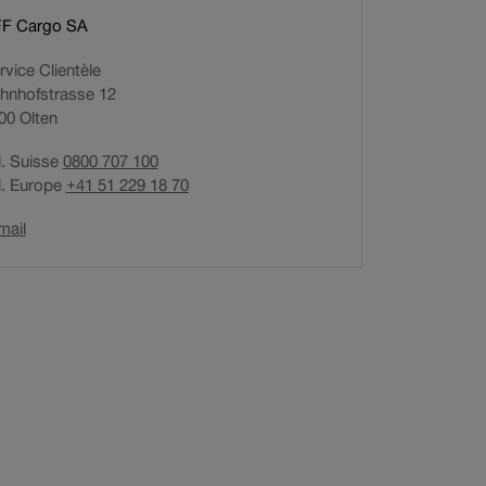
r
F Cargo SA
e
rvice Clientèle
d
hnhofstrasse 12
u
00
Olten
l
i
l. Suisse
0800 707 100
e
l. Europe
+41 51 229 18 70
n
d
Ouverture
mail
a
du
n
lien
s
dans
u
une
n
nouvelle
e
fenêtre.
n
o
u
v