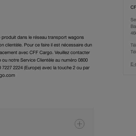
Recherche NHM
d
Services aux autres
CF
e
agons
chemins de fer
Postes vacants
Se
n
Ba
a
46
v
e produit dans le réseau transport wagons
i
 clientèle. Pour ce faire il est nécessaire dun
Té
g
Té
lacement avec CFF Cargo. Veuillez contacter
a
e ou notre Service Clientèle au numéro 0800
t
E-
0 7227 2224 (Europe) avec la touche 2 ou par
i
rgo.com
o
n
a
c
t
i
f