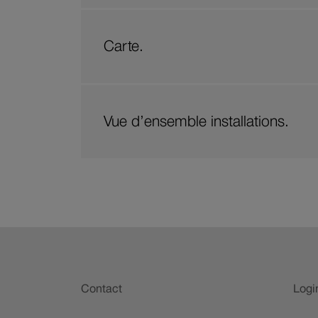
Carte.
Vue d’ensemble installations.
Pied
de
Contact
Logi
page