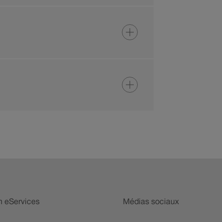
n eServices
Médias sociaux