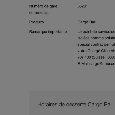
Numéro de gare
53231
Branche
Réservation de w
commercial
Produits
Cargo Rail
Remarque importante
Le point de service s
isolées comme solution
spécial contrat demp
votre Chargé Clientèl
707 100 (Suisse), 080
E-Mail cargo@sbbca
Horaires de desserte Cargo Rail.