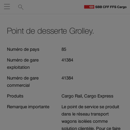
Liens
Recherche
Ouvrir
de
C
C
services
Naviguez
Lien
Lien
H
vers
vers
Point de desserte Grolley.
sur
le
contact
Ouverture
contenu
cff.ch
du
Numéro de pays
85
lien
Numéro de gare
41384
dans
exploitation
une
nouvelle
Numéro de gare
41384
fenêtre.
commercial
Produits
Cargo Rail, Cargo Express
Remarque importante
Le point de service se produit
dans le réseau transport
wagons isolées comme
solution clientèle. Pour ce faire