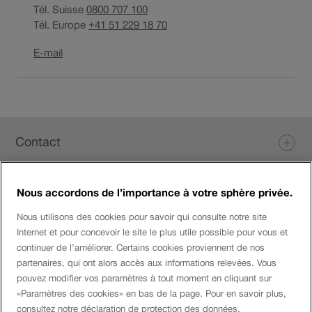
Tél. Suisse
0800 707 100
Tél. Europe
+41 51 229 18 70
Ouverture
E-mail
du
lien
dans
une
Pied
nouvelle
Contact
fenêtre.
de
page
Nous accordons de l’importance à votre sphère privée.
Login eServices
Nous utilisons des cookies pour savoir qui consulte notre site
Internet et pour concevoir le site le plus utile possible pour vous et
Médias sociaux
continuer de l’améliorer. Certains cookies proviennent de nos
partenaires, qui ont alors accès aux informations relevées. Vous
pouvez modifier vos paramètres à tout moment en cliquant sur
«Paramètres des cookies» en bas de la page. Pour en savoir plus,
Entreprise
consultez notre déclaration de protection des données.