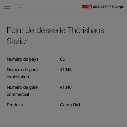
Liens
Recherche
Ouvrir
de
C
C
services
Naviguez
Lien
Lien
H
vers
vers
Point de desserte Thörishaus
sur
le
contact
Ouverture
contenu
Station.
cff.ch
du
lien
Numéro de pays
85
dans
une
Numéro de gare
41046
nouvelle
exploitation
fenêtre.
Numéro de gare
41046
commercial
Produits
Cargo Rail