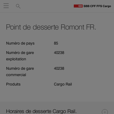
Liens
Recherche
Ouvrir
de
C
C
services
Naviguez
Lien
Lien
H
vers
vers
Point de desserte Romont FR.
sur
le
contact
Ouverture
contenu
cff.ch
du
Numéro de pays
85
lien
Numéro de gare
40238
dans
exploitation
une
nouvelle
Numéro de gare
40238
fenêtre.
commercial
Produits
Cargo Rail
Horaires de desserte Cargo Rail.