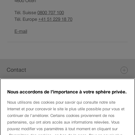
4600
Olten
Tél. Suisse
0800 707 100
Tél. Europe
+41 51 229 18 70
Ouverture
E-mail
du
lien
dans
une
Pied
nouvelle
Contact
fenêtre.
de
page
Nous accordons de l’importance à votre sphère privée.
Login eServices
Nous utilisons des cookies pour savoir qui consulte notre site
Internet et pour concevoir le site le plus utile possible pour vous et
Médias sociaux
continuer de l’améliorer. Certains cookies proviennent de nos
partenaires, qui ont alors accès aux informations relevées. Vous
pouvez modifier vos paramètres à tout moment en cliquant sur