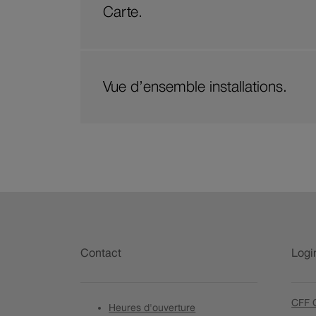
Carte.
Vue d’ensemble installations.
Pied
de
Contact
Logi
page
CFF C
Heures d'ouverture