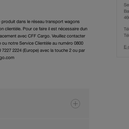
Recherche NHM
Se
d
Services aux autres
Ba
e
agons
chemins de fer
Postes vacants
46
n
e produit dans le réseau transport wagons
a
 clientèle. Pour ce faire il est nécessaire dun
Té
v
Té
lacement avec CFF Cargo. Veuillez contacter
i
e ou notre Service Clientèle au numéro 0800
g
E-
0 7227 2224 (Europe) avec la touche 2 ou par
a
rgo.com
t
i
o
n
a
c
t
i
f