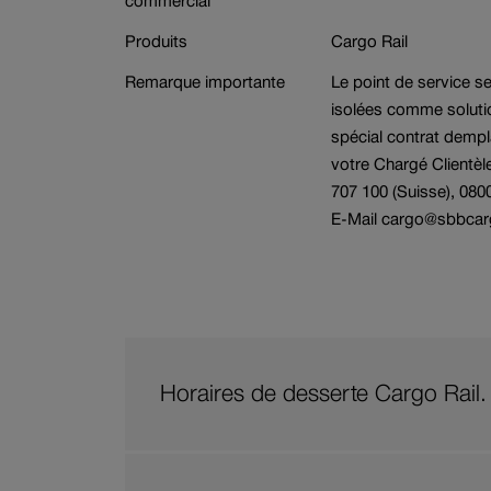
commercial
Produits
Cargo Rail
Branche
Réservation de w
Remarque importante
Le point de service s
isolées comme solution
spécial contrat demp
votre Chargé Clientèl
707 100 (Suisse), 080
E-Mail cargo@sbbca
Horaires de desserte Cargo Rail.