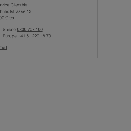
rvice Clientèle
r
hnhofstrasse 12
e
00
Olten
d
u
l. Suisse
0800 707 100
l
l. Europe
+41 51 229 18 70
i
e
Ouverture
mail
n
du
d
lien
a
dans
n
une
nouvelle
s
fenêtre.
u
n
e
n
o
u
v