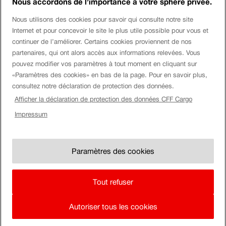
Nous accordons de l’importance à votre sphère privée.
Login eServices
Nous utilisons des cookies pour savoir qui consulte notre site
Internet et pour concevoir le site le plus utile possible pour vous et
Médias sociaux
continuer de l’améliorer. Certains cookies proviennent de nos
partenaires, qui ont alors accès aux informations relevées. Vous
pouvez modifier vos paramètres à tout moment en cliquant sur
«Paramètres des cookies» en bas de la page. Pour en savoir plus,
Entreprise
consultez notre déclaration de protection des données.
Afficher la déclaration de protection des données CFF Cargo
Montre
Impressum
Mention
Impressum
CFF.
Afficher
légale
Paramètres des cookies
montre
Paramètres des cookies
CG & annexes au contrat
CFF.
Mention juridique
Tout refuser
Protection des données
Autoriser tous les cookies
En
à
page