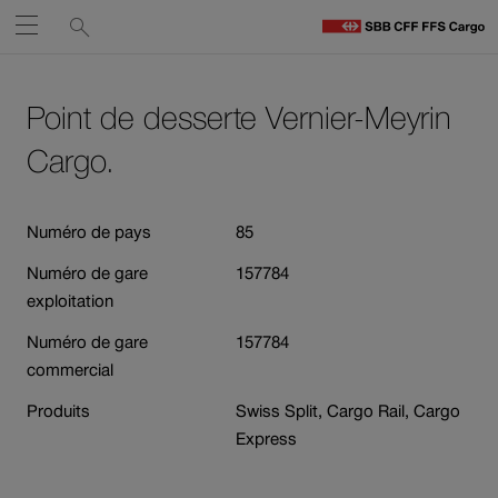
Liens
Recherche
Ouvrir
de
C
C
services
Naviguez
Lien
Lien
H
vers
vers
Point de desserte Vernier-Meyrin
sur
le
contact
Ouverture
contenu
Cargo.
cff.ch
du
lien
Numéro de pays
85
dans
une
Numéro de gare
157784
nouvelle
exploitation
fenêtre.
Numéro de gare
157784
commercial
Produits
Swiss Split, Cargo Rail, Cargo
Express