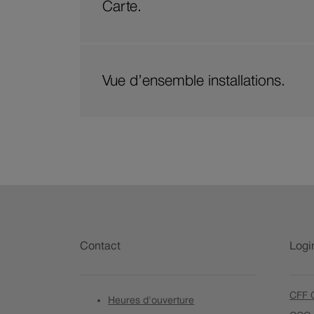
Carte.
Vue d’ensemble installations.
Pied
de
Contact
Logi
page
CFF C
Heures d'ouverture