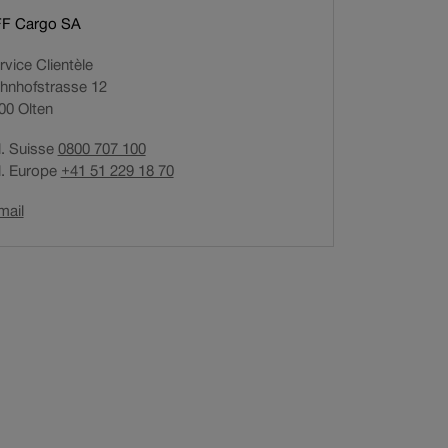
r
F Cargo SA
e
rvice Clientèle
d
hnhofstrasse 12
u
00
Olten
l
i
l. Suisse
0800 707 100
e
l. Europe
+41 51 229 18 70
n
d
Ouverture
mail
a
du
n
lien
s
dans
u
une
n
nouvelle
e
fenêtre.
n
o
u
v