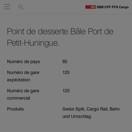
Liens
Recherche
Ouvrir
de
C
C
services
Naviguez
Lien
Lien
H
vers
vers
Point de desserte Bâle Port de
sur
le
contact
Ouverture
contenu
Petit-Huningue.
cff.ch
du
lien
Numéro de pays
85
dans
une
Numéro de gare
125
nouvelle
exploitation
fenêtre.
Numéro de gare
125
commercial
Produits
Swiss Split, Cargo Rail, Bahn
und Umschlag