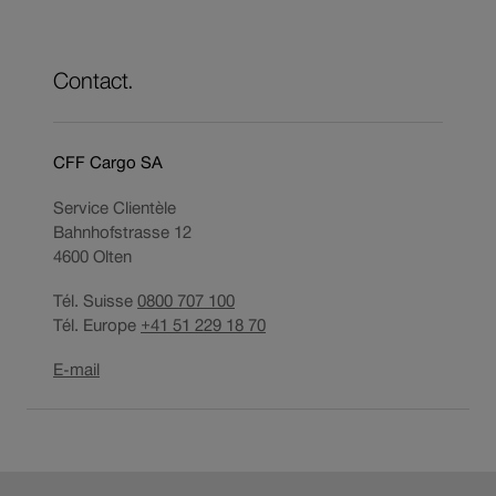
Contact.
CFF Cargo SA
Service Clientèle
Bahnhofstrasse 12
4600
Olten
Tél. Suisse
0800 707 100
Tél. Europe
+41 51 229 18 70
Ouverture
E-mail
du
lien
dans
une
Pied
nouvelle