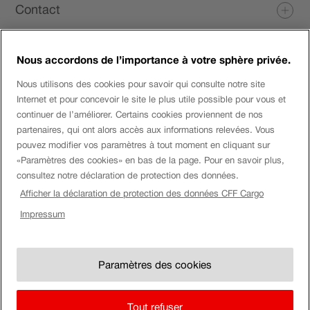
Contact
fenêtre.
de
page
Nous accordons de l’importance à votre sphère privée.
Login eServices
Nous utilisons des cookies pour savoir qui consulte notre site
Internet et pour concevoir le site le plus utile possible pour vous et
Médias sociaux
continuer de l’améliorer. Certains cookies proviennent de nos
partenaires, qui ont alors accès aux informations relevées. Vous
pouvez modifier vos paramètres à tout moment en cliquant sur
«Paramètres des cookies» en bas de la page. Pour en savoir plus,
Entreprise
consultez notre déclaration de protection des données.
Afficher la déclaration de protection des données CFF Cargo
Montre
Impressum
Mention
Impressum
CFF.
Afficher
légale
Paramètres des cookies
montre
Paramètres des cookies
CG & annexes au contrat
CFF.
Mention juridique
Tout refuser