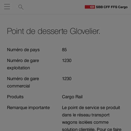
Liens
Recherche
Ouvrir
de
C
C
services
Naviguez
Lien
Lien
H
vers
vers
Point de desserte Glovelier.
sur
le
contact
Ouverture
contenu
cff.ch
du
Numéro de pays
85
lien
Numéro de gare
1230
dans
exploitation
une
nouvelle
Numéro de gare
1230
fenêtre.
commercial
Produits
Cargo Rail
Remarque importante
Le point de service se produit
dans le réseau transport
wagons isolées comme
solution clientèle. Pour ce faire