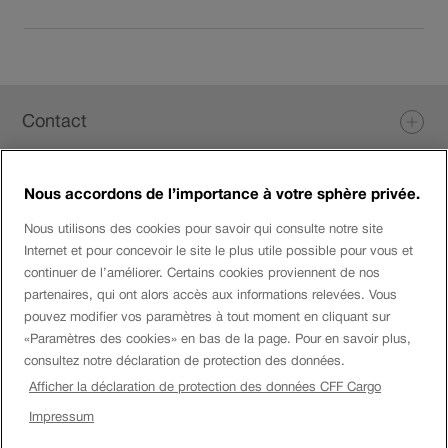
du
lien
dans
une
Pied
nouvelle
Contact
fenêtre.
de
page
Nous accordons de l’importance à votre sphère privée.
Login eServices
Nous utilisons des cookies pour savoir qui consulte notre site
Internet et pour concevoir le site le plus utile possible pour vous et
Médias sociaux
continuer de l’améliorer. Certains cookies proviennent de nos
partenaires, qui ont alors accès aux informations relevées. Vous
pouvez modifier vos paramètres à tout moment en cliquant sur
«Paramètres des cookies» en bas de la page. Pour en savoir plus,
Entreprise
consultez notre déclaration de protection des données.
Afficher la déclaration de protection des données CFF Cargo
Montre
Impressum
Mention
Impressum
CFF.