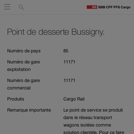
Liens
Recherche
Ouvrir
de
C
C
services
Naviguez
Lien
Lien
H
vers
vers
Point de desserte Bussigny.
sur
le
contact
Ouverture
contenu
cff.ch
du
Numéro de pays
85
lien
Numéro de gare
11171
dans
exploitation
une
nouvelle
Numéro de gare
11171
fenêtre.
commercial
Produits
Cargo Rail
Remarque importante
Le point de service se produit
dans le réseau transport
wagons isolées comme
solution clientèle. Pour ce faire