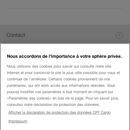
du
lien
dans
une
Pied
nouvelle
Contact
fenêtre.
de
page
Nous accordons de l’importance à votre sphère privée.
Login eServices
Nous utilisons des cookies pour savoir qui consulte notre site
Internet et pour concevoir le site le plus utile possible pour vous et
Médias sociaux
continuer de l’améliorer. Certains cookies proviennent de nos
partenaires, qui ont alors accès aux informations relevées. Vous
pouvez modifier vos paramètres à tout moment en cliquant sur
«Paramètres des cookies» en bas de la page. Pour en savoir plus,
Entreprise
consultez notre déclaration de protection des données.
Afficher la déclaration de protection des données CFF Cargo
Montre
Impressum
Mention
Impressum
CFF.