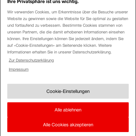
Ihre Privatsphäre ist uns wichtig.
Login eServices
Wir verwenden Cookies, um Erkenntnisse über die Besuche unserer
Website zu gewinnen sowie die Website für Sie optimal zu gestalten
Social Media
und fortlaufend zu verbessern. Bestimmte Cookies stammen von
unseren Partnern, die die damit erhobenen Informationen einsehen
können. Ihre Einstellungen können Sie jederzeit ändern, indem Sie
auf «Cookie-Einstellungen» am Seitenende klicken. Weitere
Über die SBB
Informationen erhalten Sie in unserer Datenschutzerklärung.
Zur Datenschutzerklärung
SBB
Impressum
Disclaimer
Impressum
Uhr.
SBB
Cookie-Einstellungen
Uhr
Cookie-Einstellungen
AGB & Vertragsanlagen
einblen
Rechtlicher Hinweis
Alle ablehnen
Datenschutz
Alle Cookies akzeptieren
In
zur
SBB