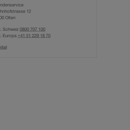
ndenservice
n
hnhofstrasse 12
e
00
Olten
t
i
l. Schweiz
0800 707 100
n
l. Europa
+41 51 229 18 70
n
e
Link
Mail
u
öffnet
e
in
m
neuem
F
Fenster.
e
n
s
t
e
r
.