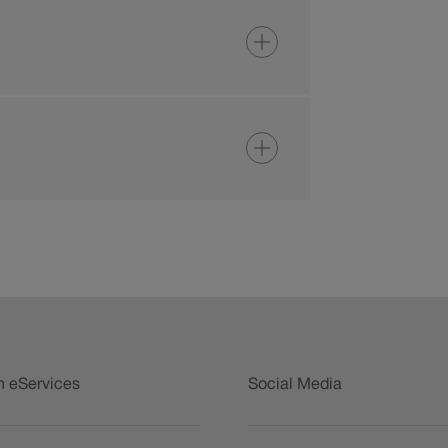
n eServices
Social Media