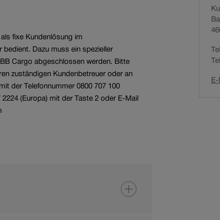
Ku
N
Services für
Ba
a
Bahnunternehmen
Offene Stellen
46
v
 als fixe Kundenlösung im
i
bedient. Dazu muss ein spezieller
Te
g
Te
SBB Cargo abgeschlossen werden. Bitte
a
hren zuständigen Kundenbetreuer oder an
t
E-
mit der Telefonnummer 0800 707 100
i
 2224 (Europa) mit der Taste 2 oder E-Mail
o
m
n
s
p
f
a
d