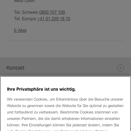
4600
Olten
Tel. Schweiz
0800 707 100
Tel. Europa
+41 51 229 18 70
Link
E-Mail
öffnet
in
neuem
Fenster.
Fusszeile
Kontakt
Ihre Privatsphäre ist uns wichtig.
Login eServices
Wir verwenden Cookies, um Erkenntnisse über die Besuche unserer
Website zu gewinnen sowie die Website für Sie optimal zu gestalten
Social Media
und fortlaufend zu verbessern. Bestimmte Cookies stammen von
unseren Partnern, die die damit erhobenen Informationen einsehen
können. Ihre Einstellungen können Sie jederzeit ändern, indem Sie