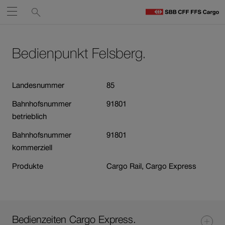
Service-
Suchen
Öffnen
Links
zu
S
Navigieren
Zum
Zum
C
Inhalt
Kontakt
Bedienpunkt Felsberg.
auf
St
Link
öffnet
sbb.ch
in
Landesnummer
85
neuem
Bahnhofsnummer
91801
Fenster.
betrieblich
Bahnhofsnummer
91801
kommerziell
Produkte
Cargo Rail, Cargo Express
Bedienzeiten Cargo Express.