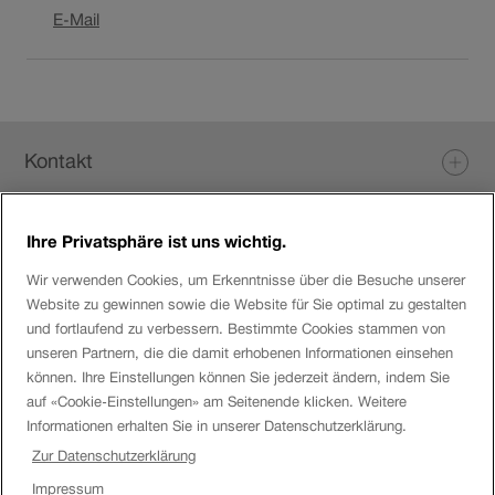
Link
E-Mail
öffnet
in
neuem
Fenster.
Fusszeile
Kontakt
Ihre Privatsphäre ist uns wichtig.
Login eServices
Wir verwenden Cookies, um Erkenntnisse über die Besuche unserer
Website zu gewinnen sowie die Website für Sie optimal zu gestalten
Social Media
und fortlaufend zu verbessern. Bestimmte Cookies stammen von
unseren Partnern, die die damit erhobenen Informationen einsehen
können. Ihre Einstellungen können Sie jederzeit ändern, indem Sie
auf «Cookie-Einstellungen» am Seitenende klicken. Weitere
Über die SBB
Informationen erhalten Sie in unserer Datenschutzerklärung.
Zur Datenschutzerklärung
SBB
Impressum