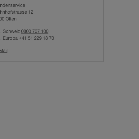
ndenservice
n
hnhofstrasse 12
e
00
Olten
t
i
l. Schweiz
0800 707 100
n
l. Europa
+41 51 229 18 70
n
e
Link
Mail
u
öffnet
e
in
m
neuem
F
Fenster.
e
n
s
t
e
r
.