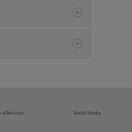
n eServices
Social Media