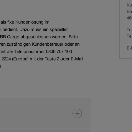
Ku
N
Services für
Ba
a
Bahnunternehmen
Offene Stellen
46
v
 als fixe Kundenlösung im
i
bedient. Dazu muss ein spezieller
Te
g
Te
SBB Cargo abgeschlossen werden. Bitte
a
hren zuständigen Kundenbetreuer oder an
t
E-
mit der Telefonnummer 0800 707 100
i
 2224 (Europa) mit der Taste 2 oder E-Mail
o
m
n
s
p
f
a
d