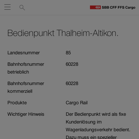
Service-
Suchen
Öffnen
Links
zu
S
Navigieren
Zum
Zum
C
Inhalt
Kontakt
Bedienpunkt Thalheim-Altikon.
auf
St
Link
öffnet
sbb.ch
in
Landesnummer
85
neuem
Bahnhofsnummer
60228
Fenster.
betrieblich
Bahnhofsnummer
60228
kommerziell
Produkte
Cargo Rail
Wichtiger Hinweis
Der Bedienpunkt wird als fixe
Kundenlösung im
Wagenladungsverkehr bedient.
Dazu muss ein spezieller