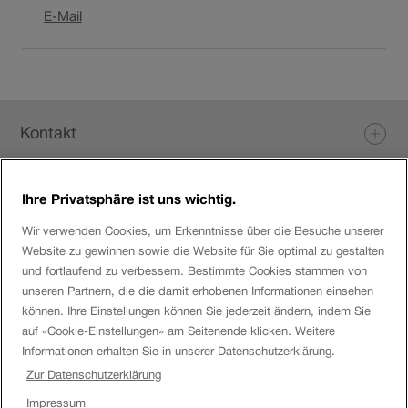
Link
E-Mail
öffnet
in
neuem
Fenster.
Fusszeile
Kontakt
Ihre Privatsphäre ist uns wichtig.
Login eServices
Wir verwenden Cookies, um Erkenntnisse über die Besuche unserer
Website zu gewinnen sowie die Website für Sie optimal zu gestalten
Social Media
und fortlaufend zu verbessern. Bestimmte Cookies stammen von
unseren Partnern, die die damit erhobenen Informationen einsehen
können. Ihre Einstellungen können Sie jederzeit ändern, indem Sie
auf «Cookie-Einstellungen» am Seitenende klicken. Weitere
Über die SBB
Informationen erhalten Sie in unserer Datenschutzerklärung.
Zur Datenschutzerklärung
SBB
Impressum