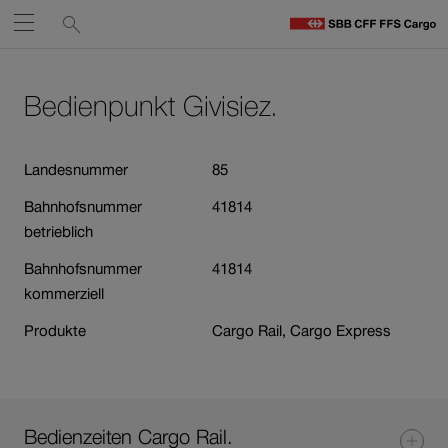
Service-
Suchen
Öffnen
Links
zu
S
Navigieren
Zum
Zum
C
Inhalt
Kontakt
Bedienpunkt Givisiez.
auf
St
Link
öffnet
sbb.ch
in
Landesnummer
85
neuem
Bahnhofsnummer
41814
Fenster.
betrieblich
Bahnhofsnummer
41814
kommerziell
Produkte
Cargo Rail, Cargo Express
Bedienzeiten Cargo Rail.