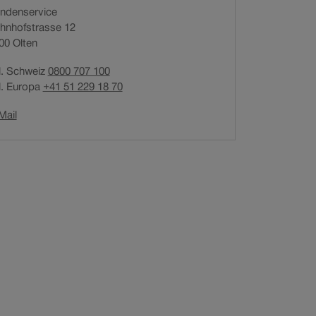
ndenservice
n
hnhofstrasse 12
e
00
Olten
t
i
l. Schweiz
0800 707 100
n
l. Europa
+41 51 229 18 70
n
e
Link
Mail
u
öffnet
e
in
m
neuem
F
Fenster.
e
n
s
t
e
r
.