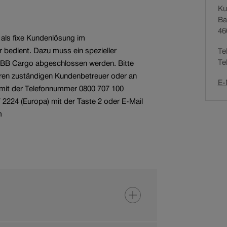
Ku
N
Services für
Ba
a
Bahnunternehmen
Offene Stellen
46
v
 als fixe Kundenlösung im
i
bedient. Dazu muss ein spezieller
Te
g
Te
SBB Cargo abgeschlossen werden. Bitte
a
hren zuständigen Kundenbetreuer oder an
t
E-
mit der Telefonnummer 0800 707 100
i
 2224 (Europa) mit der Taste 2 oder E-Mail
o
m
n
s
p
f
a
d