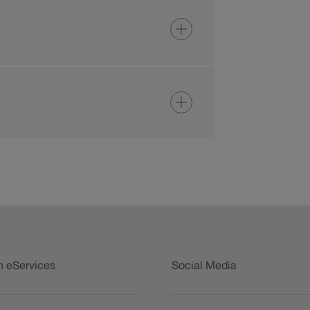
n eServices
Social Media