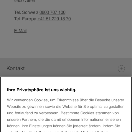
4600
Olten
Tel. Schweiz
0800 707 100
Tel. Europa
+41 51 229 18 70
Link
E-Mail
öffnet
in
neuem
Fenster.
Fusszeile
Kontakt
Ihre Privatsphäre ist uns wichtig.
Login eServices
Wir verwenden Cookies, um Erkenntnisse über die Besuche unserer
Website zu gewinnen sowie die Website für Sie optimal zu gestalten
Social Media
und fortlaufend zu verbessern. Bestimmte Cookies stammen von
unseren Partnern, die die damit erhobenen Informationen einsehen
können. Ihre Einstellungen können Sie jederzeit ändern, indem Sie