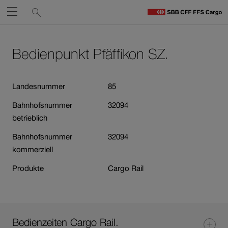
Service-
Suchen
Öffnen
Links
zu
S
Navigieren
Zum
Zum
C
Inhalt
Kontakt
Bedienpunkt Pfäffikon SZ.
auf
St
Link
öffnet
sbb.ch
in
Landesnummer
85
neuem
Bahnhofsnummer
32094
Fenster.
betrieblich
Bahnhofsnummer
32094
kommerziell
Produkte
Cargo Rail
Bedienzeiten Cargo Rail.