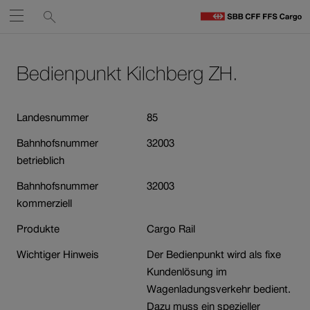
Service-
Suchen
Öffnen
Links
zu
S
Navigieren
Zum
Zum
C
Inhalt
Kontakt
Bedienpunkt Kilchberg ZH.
auf
St
Link
öffnet
sbb.ch
in
Landesnummer
85
neuem
Bahnhofsnummer
32003
Fenster.
betrieblich
Bahnhofsnummer
32003
kommerziell
Produkte
Cargo Rail
Wichtiger Hinweis
Der Bedienpunkt wird als fixe
Kundenlösung im
Wagenladungsverkehr bedient.
Dazu muss ein spezieller