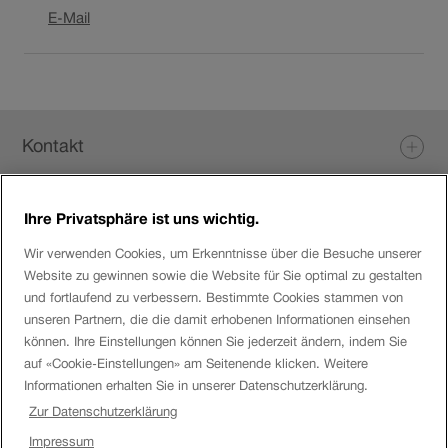
Link
E-Mail
öffnet
in
neuem
Fenster.
Fusszeile
Kontakt
Ihre Privatsphäre ist uns wichtig.
Login eServices
Wir verwenden Cookies, um Erkenntnisse über die Besuche unserer
Website zu gewinnen sowie die Website für Sie optimal zu gestalten
Social Media
und fortlaufend zu verbessern. Bestimmte Cookies stammen von
unseren Partnern, die die damit erhobenen Informationen einsehen
können. Ihre Einstellungen können Sie jederzeit ändern, indem Sie
auf «Cookie-Einstellungen» am Seitenende klicken. Weitere
Über die SBB
Informationen erhalten Sie in unserer Datenschutzerklärung.
Zur Datenschutzerklärung
SBB
Impressum