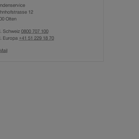
ndenservice
n
hnhofstrasse 12
e
00
Olten
t
i
l. Schweiz
0800 707 100
n
l. Europa
+41 51 229 18 70
n
e
Link
Mail
u
öffnet
e
in
m
neuem
F
Fenster.
e
n
s
t
e
r
.