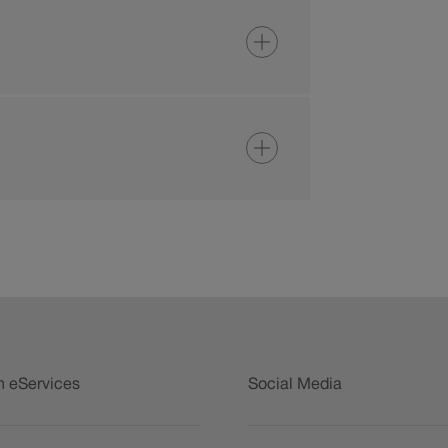
n eServices
Social Media