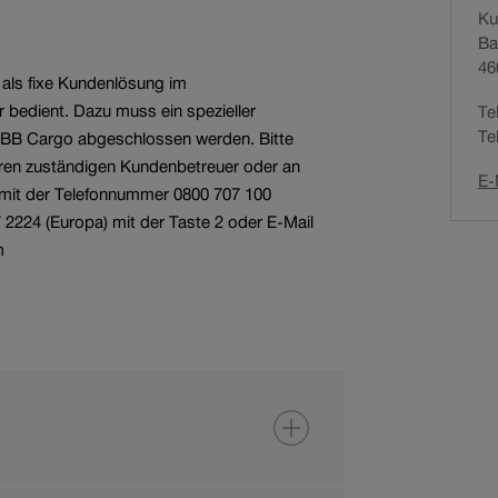
Ku
N
Services für
Ba
a
Bahnunternehmen
Offene Stellen
46
v
 als fixe Kundenlösung im
i
bedient. Dazu muss ein spezieller
Te
g
Te
SBB Cargo abgeschlossen werden. Bitte
a
hren zuständigen Kundenbetreuer oder an
t
E-
mit der Telefonnummer 0800 707 100
i
 2224 (Europa) mit der Taste 2 oder E-Mail
o
m
n
s
p
f
a
d