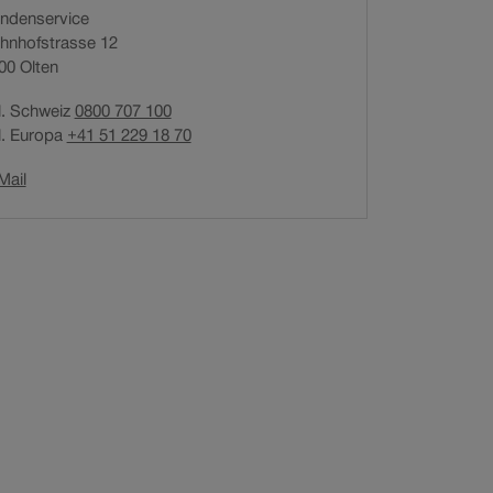
ndenservice
n
hnhofstrasse 12
e
00
Olten
t
i
l. Schweiz
0800 707 100
n
l. Europa
+41 51 229 18 70
n
e
Link
Mail
u
öffnet
e
in
m
neuem
F
Fenster.
e
n
s
t
e
r
.