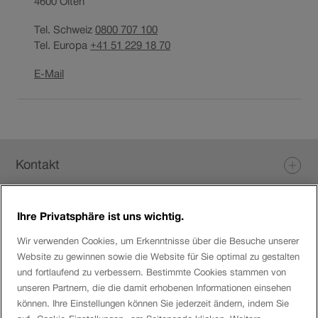
4600
Olten
Tel. Schweiz
0800 707 100
Tel. Europa
+41 51 229 18 70
Link
E-Mail
öffnet
in
neuem
Fenster.
Fusszeile
Kontakt
Ihre Privatsphäre ist uns wichtig.
Login eServices
Wir verwenden Cookies, um Erkenntnisse über die Besuche unserer
Website zu gewinnen sowie die Website für Sie optimal zu gestalten
Social Media
und fortlaufend zu verbessern. Bestimmte Cookies stammen von
unseren Partnern, die die damit erhobenen Informationen einsehen
können. Ihre Einstellungen können Sie jederzeit ändern, indem Sie