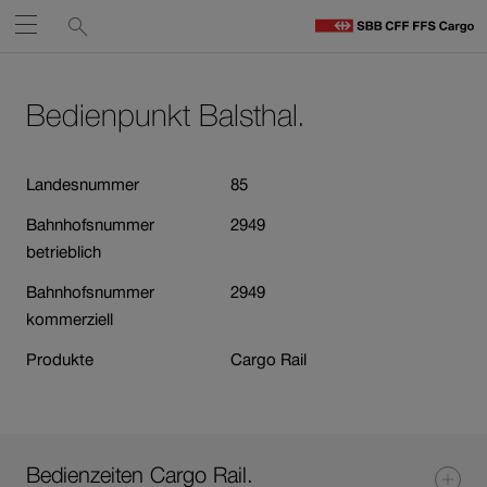
Service-
Suchen
Öffnen
Links
zu
S
Navigieren
Zum
Zum
C
Inhalt
Kontakt
Bedienpunkt Balsthal.
auf
St
Link
öffnet
sbb.ch
in
Landesnummer
85
neuem
Bahnhofsnummer
2949
Fenster.
betrieblich
Bahnhofsnummer
2949
kommerziell
Produkte
Cargo Rail
Bedienzeiten Cargo Rail.