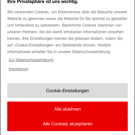
Ihre Privatsphäre ist uns wichtig.
Login eServices
Wir verwenden Cookies, um Erkenntnisse über die Besuche unserer
Website zu gewinnen sowie die Website für Sie optimal zu gestalten
Social Media
und fortlaufend zu verbessern. Bestimmte Cookies stammen von
unseren Partnern, die die damit erhobenen Informationen einsehen
können. Ihre Einstellungen können Sie jederzeit ändern, indem Sie
auf «Cookie-Einstellungen» am Seitenende klicken. Weitere
Über die SBB
Informationen erhalten Sie in unserer Datenschutzerklärung.
Zur Datenschutzerklärung
SBB
Impressum
Disclaimer
Impressum
Uhr.
Cookie-Einstellungen
Cookie-Einstellungen
AGB & Vertragsanlagen
Rechtlicher Hinweis
Alle ablehnen
Datenschutz
Alle Cookies akzeptieren
In
zur
SBB