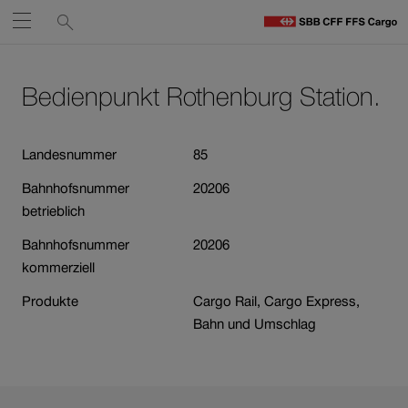
Service-
Suchen
Öffnen
Links
zu
S
Navigieren
Zum
Zum
C
Inhalt
Kontakt
Bedienpunkt Rothenburg Station.
auf
St
Link
öffnet
sbb.ch
in
Landesnummer
85
neuem
Bahnhofsnummer
20206
Fenster.
betrieblich
Bahnhofsnummer
20206
kommerziell
Produkte
Cargo Rail, Cargo Express,
Bahn und Umschlag