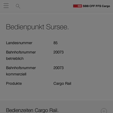
Service-
Suchen
Öffnen
Links
zu
S
Navigieren
Zum
Zum
C
Inhalt
Kontakt
Bedienpunkt Sursee.
auf
St
Link
öffnet
sbb.ch
in
Landesnummer
85
neuem
Bahnhofsnummer
20073
Fenster.
betrieblich
Bahnhofsnummer
20073
kommerziell
Produkte
Cargo Rail
Bedienzeiten Cargo Rail.