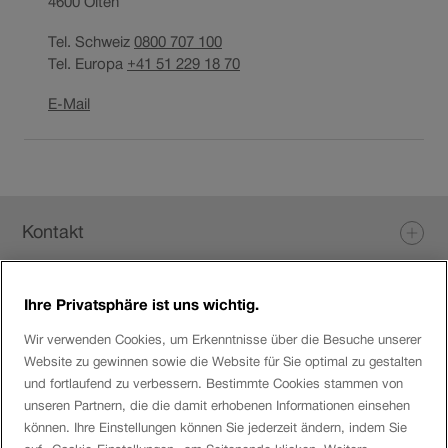
4600
Olten
Tel. Schweiz
0800 707 100
Tel. Europa
+41 51 229 18 70
Link
E-Mail
öffnet
in
neuem
Fenster.
Fusszeile
Kontakt
Ihre Privatsphäre ist uns wichtig.
Login eServices
Wir verwenden Cookies, um Erkenntnisse über die Besuche unserer
Website zu gewinnen sowie die Website für Sie optimal zu gestalten
Social Media
und fortlaufend zu verbessern. Bestimmte Cookies stammen von
unseren Partnern, die die damit erhobenen Informationen einsehen
können. Ihre Einstellungen können Sie jederzeit ändern, indem Sie