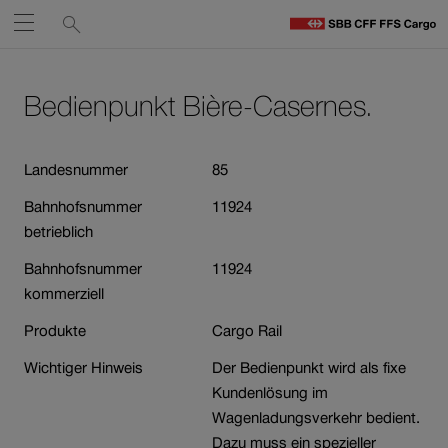
Service-
Suchen
Öffnen
Links
zu
S
Navigieren
Zum
Zum
C
Inhalt
Kontakt
Bedienpunkt Bière-Casernes.
auf
St
Link
öffnet
sbb.ch
in
Landesnummer
85
neuem
Bahnhofsnummer
11924
Fenster.
betrieblich
Bahnhofsnummer
11924
kommerziell
Produkte
Cargo Rail
Wichtiger Hinweis
Der Bedienpunkt wird als fixe
Kundenlösung im
Wagenladungsverkehr bedient.
Dazu muss ein spezieller