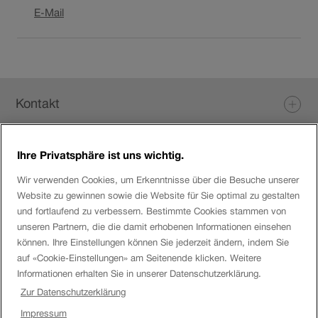
Link
E-Mail
öffnet
in
neuem
Fenster.
Fusszeile
Kontakt
Ihre Privatsphäre ist uns wichtig.
Login eServices
Wir verwenden Cookies, um Erkenntnisse über die Besuche unserer
Website zu gewinnen sowie die Website für Sie optimal zu gestalten
Social Media
und fortlaufend zu verbessern. Bestimmte Cookies stammen von
unseren Partnern, die die damit erhobenen Informationen einsehen
können. Ihre Einstellungen können Sie jederzeit ändern, indem Sie
auf «Cookie-Einstellungen» am Seitenende klicken. Weitere
Über die SBB
Informationen erhalten Sie in unserer Datenschutzerklärung.
Zur Datenschutzerklärung
SBB
Impressum