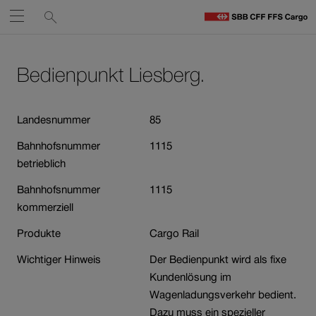
Service-
Suchen
Öffnen
Links
zu
S
Navigieren
Zum
Zum
C
Inhalt
Kontakt
Bedienpunkt Liesberg.
auf
St
Link
öffnet
sbb.ch
in
Landesnummer
85
neuem
Bahnhofsnummer
1115
Fenster.
betrieblich
Bahnhofsnummer
1115
kommerziell
Produkte
Cargo Rail
Wichtiger Hinweis
Der Bedienpunkt wird als fixe
Kundenlösung im
Wagenladungsverkehr bedient.
Dazu muss ein spezieller