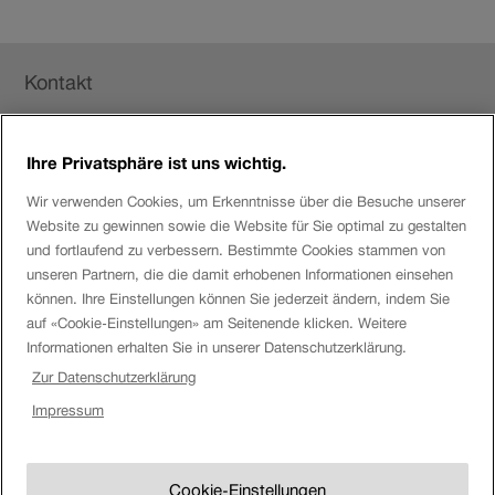
neuem
Fenster.
Fusszeile
Kontakt
Ihre Privatsphäre ist uns wichtig.
Login eServices
Wir verwenden Cookies, um Erkenntnisse über die Besuche unserer
Website zu gewinnen sowie die Website für Sie optimal zu gestalten
Social Media
und fortlaufend zu verbessern. Bestimmte Cookies stammen von
unseren Partnern, die die damit erhobenen Informationen einsehen
können. Ihre Einstellungen können Sie jederzeit ändern, indem Sie
auf «Cookie-Einstellungen» am Seitenende klicken. Weitere
Über die SBB
Informationen erhalten Sie in unserer Datenschutzerklärung.
Zur Datenschutzerklärung
SBB
Impressum
Disclaimer
Impressum
Uhr.
SBB
Cookie-Einstellungen
Uhr
Cookie-Einstellungen
AGB & Vertragsanlagen