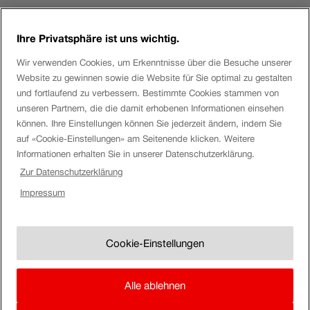
Ihre Privatsphäre ist uns wichtig.
Login eServices
Wir verwenden Cookies, um Erkenntnisse über die Besuche unserer
Website zu gewinnen sowie die Website für Sie optimal zu gestalten
Social Media
und fortlaufend zu verbessern. Bestimmte Cookies stammen von
unseren Partnern, die die damit erhobenen Informationen einsehen
können. Ihre Einstellungen können Sie jederzeit ändern, indem Sie
auf «Cookie-Einstellungen» am Seitenende klicken. Weitere
Über die SBB
Informationen erhalten Sie in unserer Datenschutzerklärung.
Zur Datenschutzerklärung
SBB
Impressum
Disclaimer
Impressum
Uhr.
SBB
Cookie-Einstellungen
Uhr
Cookie-Einstellungen
AGB & Vertragsanlagen
einblen
Rechtlicher Hinweis
Alle ablehnen
Datenschutz